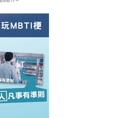
MBTI～