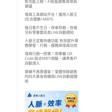
新功能上線！AI智能銷售與增員
建議
增員工具網站平台！運用人脈王
(生命靈數+MBTI)
每日客戶生日、保單到期、性格
分析等重要訊息LINE自動通知
人脈王定聯快捷功能 有效提升業
務開發、行銷、服務與增員功效
增員行銷一把罩！用專屬 QR
Code 結合MBTI測驗，讓準客戶
自動湧入
業績不再靠運氣！掌握保險銷售
的四大黃金商機與LINE自動提醒
術