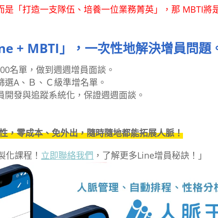
是「打造一支隊伍、培養一位業務菁英」，那 MBTI將
e + MBTI」，一次性地解決增員問題
加100名單，做到週週增員面談。
篩選A、Ｂ、Ｃ級準增名單。
員開發與追蹤系統化，保證週週面談。
便利性，零成本、免外出，隨時隨地都能拓展人脈！
製化課程！
立即聯絡我們
，了解更多Line增員秘訣！」