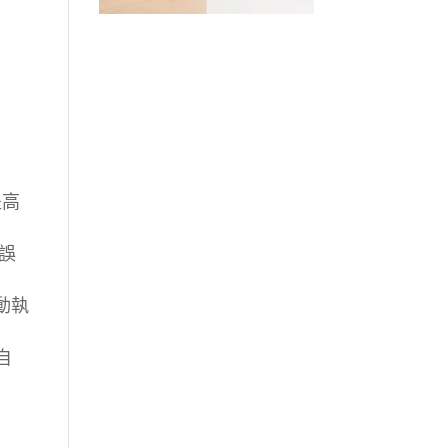
。
提高
少誤
動執
自