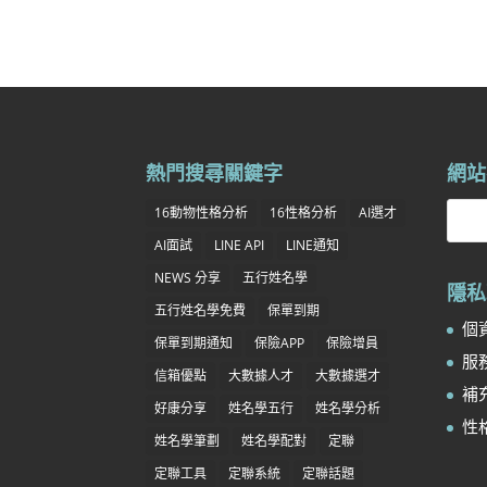
熱門搜尋關鍵字
網站
16動物性格分析
16性格分析
AI選才
AI面試
LINE API
LINE通知
NEWS 分享
五行姓名學
隱私
五行姓名學免費
保單到期
個資
保單到期通知
保險APP
保險增員
服務
信箱優點
大數據人才
大數據選才
補充
好康分享
姓名學五行
姓名學分析
性
姓名學筆劃
姓名學配對
定聯
定聯工具
定聯系統
定聯話題