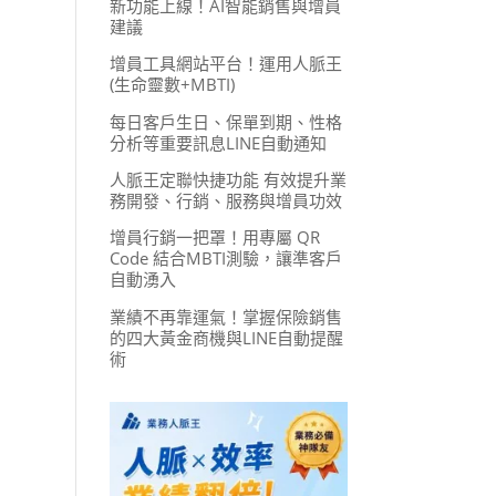
新功能上線！AI智能銷售與增員
建議
增員工具網站平台！運用人脈王
(生命靈數+MBTI)
每日客戶生日、保單到期、性格
分析等重要訊息LINE自動通知
人脈王定聯快捷功能 有效提升業
務開發、行銷、服務與增員功效
增員行銷一把罩！用專屬 QR
Code 結合MBTI測驗，讓準客戶
自動湧入
業績不再靠運氣！掌握保險銷售
的四大黃金商機與LINE自動提醒
術