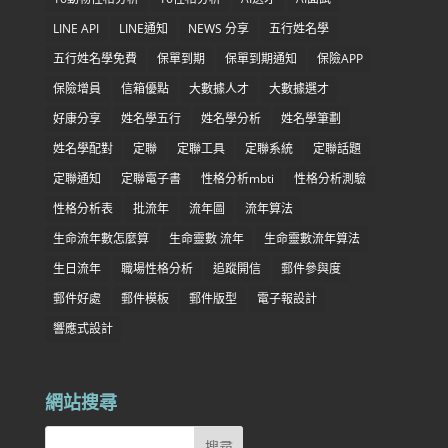
LINE API
LINE通知
NEWS 分享
五行姓名學
五行姓名學免費
保單到期
保單到期通知
保險APP
保險增員
信箱優點
大數據人才
大數據選才
好康分享
姓名學五行
姓名學分析
姓名學筆劃
姓名學配對
定聯
定聯工具
定聯系統
定聯話題
定聯通知
定聯電子書
性格分析mbti
性格分析測驗
性格分析表
批流年
流年圖
流年算法
生命流年數怎麼算
生命靈數 流年
生命靈數流年算法
生日流年
職場性格分析
追蹤開信
郵件參與度
郵件好處
郵件模板
郵件版型
電子報設計
響應式設計
網站搜尋