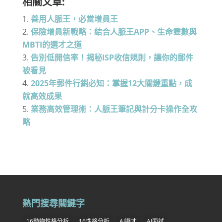
相關文章:
善用人脈王，必當增員王
保險增員新戰略：結合人脈王APP、生命靈數與
MBTI的選才之道
告別低開信率！揭秘ISP收信規則，讓你的郵件
被看見
2025年郵件行銷必知：掌握12大關鍵重點，成
就高效成果
業務高效管理術：人脈王筆記與計分卡操作全攻
略
熱門搜尋關鍵字
16動物性格分析
16性格分析
AI選才
AI面試