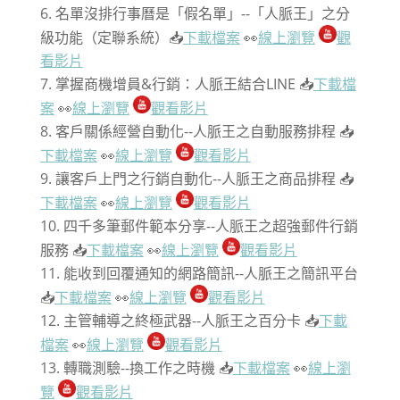
名單沒排行事曆是「假名單」--「人脈王」之分
級功能（定聯系統）📥
下載檔案
👀
線上瀏覽
觀
看影片
掌握商機增員&行銷：人脈王結合LINE 📥
下載檔
案
👀
線上瀏覽
觀看影片
客戶關係經營自動化--人脈王之自動服務排程 📥
下載檔案
👀
線上瀏覽
觀看影片
讓客戶上門之行銷自動化--人脈王之商品排程 📥
下載檔案
👀
線上瀏覽
觀看影片
四千多筆郵件範本分享--人脈王之超強郵件行銷
服務 📥
下載檔案
👀
線上瀏覽
觀看影片
能收到回覆通知的網路簡訊--人脈王之簡訊平台
📥
下載檔案
👀
線上瀏覽
觀看影片
主管輔導之終極武器--人脈王之百分卡 📥
下載
檔案
👀
線上瀏覽
觀看影片
轉職測驗--換工作之時機 📥
下載檔案
👀
線上瀏
覽
觀看影片