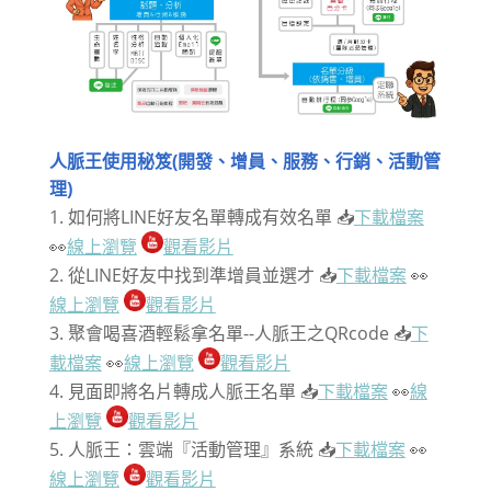
人脈王使用秘笈(開發、增員、服務、行銷、活動管
理)
如何將LINE好友名單轉成有效名單 📥
下載檔案
👀
線上瀏覽
觀看影片
從LINE好友中找到準增員並選才 📥
下載檔案
👀
線上瀏覽
觀看影片
聚會喝喜酒輕鬆拿名單--人脈王之QRcode 📥
下
載檔案
👀
線上瀏覽
觀看影片
見面即將名片轉成人脈王名單 📥
下載檔案
👀
線
上瀏覽
觀看影片
人脈王：雲端『活動管理』系統 📥
下載檔案
👀
線上瀏覽
觀看影片